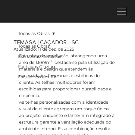
Todas as Obras
TEMASA | CAÇADOR - SC
Todas as Obras
Atualizado:
11 de dez. de 2025
Esta obra de ampliação, abrangendo uma 
Estruturas Metálicas
área de 1.889m², destaca-se pela utilização de 
Fachadas Glazing
materiais e design que atendem às 
necessidades funcionais e estéticas do 
Esquadrias em PVC
cliente. As telhas multidobras foram 
escolhidas para proporcionar durabilidade e 
eficiência.
As telhas personalizadas com a identidade 
visual do cliente agregam um toque único 
ao projeto, enquanto o lanternim integrado à 
estrutura garante a ventilação adequada do 
ambiente interno. Essa combinação resulta 