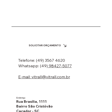
LOJÃO ASTRAL | CAÇADOR - SC
SOLICITAR ORÇAMENTO
Telefone: (49) 3567 4620
Whatsapp: (49)
98427-5077
E-mail:
vitrall@vitrall.com.br
Endereço
Rua Brasília, 1111
Bairro São Cristóvão
Caçador - SC