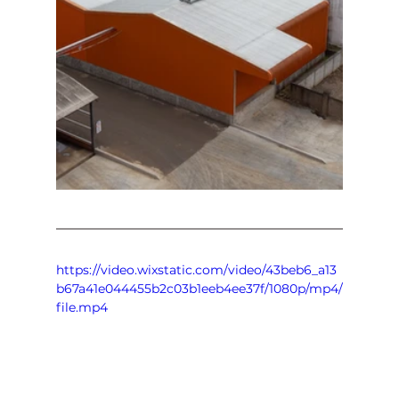
https://video.wixstatic.com/video/43beb6_a13
b67a41e044455b2c03b1eeb4ee37f/1080p/mp4/
file.mp4