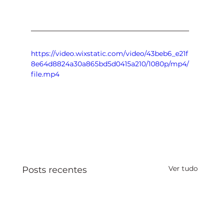
https://video.wixstatic.com/video/43beb6_e21f
8e64d8824a30a865bd5d0415a210/1080p/mp4/
file.mp4
Ver tudo
Posts recentes