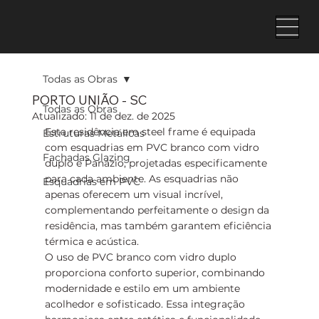
Todas as Obras
PORTO UNIÃO - SC
Todas as Obras
Atualizado:
11 de dez. de 2025
Esta residência em steel frame é equipada 
Estruturas Metálicas
com esquadrias em PVC branco com vidro 
Fachadas Glazing
duplo e Panázio, projetadas especificamente 
para cada ambiente. As esquadrias não 
Esquadrias em PVC
apenas oferecem um visual incrível, 
complementando perfeitamente o design da 
residência, mas também garantem eficiência 
térmica e acústica.
O uso de PVC branco com vidro duplo 
proporciona conforto superior, combinando 
modernidade e estilo em um ambiente 
acolhedor e sofisticado. Essa integração 